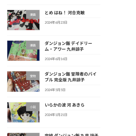
とめ はね！ 河合克敏
漫画
2024年6月23日
ダンジョン飯 デイドリー
漫画
ム・アワー 九井諒子
2024年6月16日
ダンジョン飯 冒険者のバイ
宝物
ブル 完全版 九井諒子
2024年5月5日
いらかの波 河 あきら
小説
2024年1月21日
完結 ダンジョン飯 九井 諒子