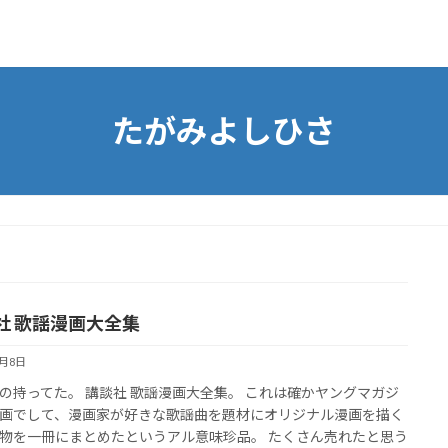
たがみよしひさ
社 歌謡漫画大全集
5月8日
の持ってた。 講談社 歌謡漫画大全集。 これは確かヤングマガジ
画でして、漫画家が好きな歌謡曲を題材にオリジナル漫画を描く
物を一冊にまとめたというアル意味珍品。 たくさん売れたと思う