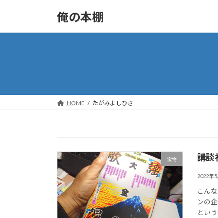
コ
ナ
俺の本棚
ン
ビ
テ
ゲ
ン
ー
ツ
シ
へ
ョ
ス
ン
キ
に
ッ
移
HOME
たがみよしひさ
プ
動
講談
宝物
2022年
こんな
ンの企
という