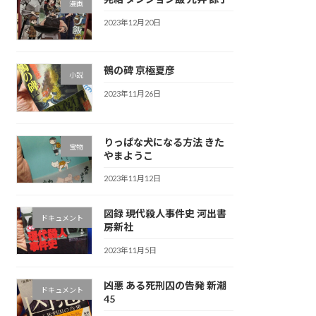
漫画
2023年12月20日
鵺の碑 京極夏彦
小説
2023年11月26日
りっぱな犬になる方法 きた
宝物
やまようこ
2023年11月12日
図録 現代殺人事件史 河出書
ドキュメント
房新社
2023年11月5日
凶悪 ある死刑囚の告発 新潮
ドキュメント
45